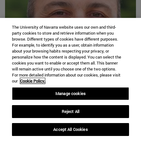
The University of Navarra website uses our own and third-
party cookies to store and retrieve information when you
browse. Different types of cookies have different purposes.
For example, to identify you as a user, obtain information
about your browsing habits respecting your privacy, or
personalize how the content is displayed. You can select the
cookies you want to enable or accept them all. This banner
will remain active until you choose one of the two options.
For more detailed information about our cookies, please visit
our
Cookie Policy.
Manage cookies
CULTURA, LIDERAZGO Y COMUNICACIÓN / ALBERTO
Reject All
ANDREU Decano de la Facultad de Económicas y
Profesor de Ética... ¿La pregunta está servida: ¿cómo se
Accept All Cookies
lleva la economía en general, con la ética? Lo pregunto
porque algunos (muchos) piensan que no se puede ganar