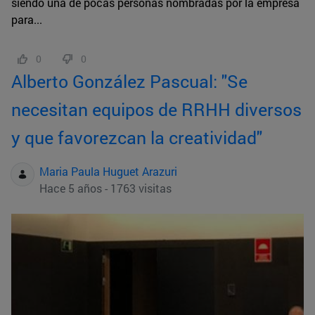
siendo una de pocas personas nombradas por la empresa
para...
0
0
Alberto González Pascual: "Se
necesitan equipos de RRHH diversos
y que favorezcan la creatividad"
Maria Paula Huguet Arazuri
Hace 5 años - 1763 visitas