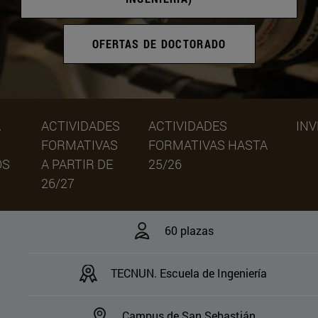
OFERTAS DE DOCTORADO
A
ACTIVIDADES
ACTIVIDADES
INV
FORMATIVAS
FORMATIVAS HASTA
OS
A PARTIR DE
25/26
26/27
60 plazas
TECNUN. Escuela de Ingeniería
Campus de San Sebastián