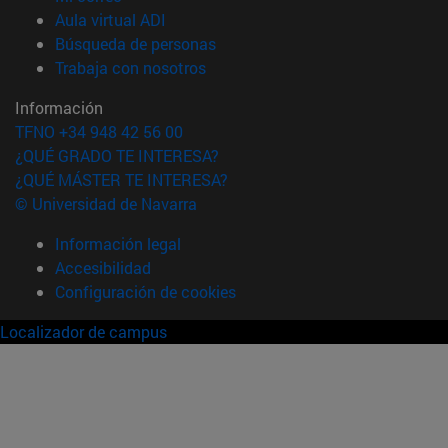
(abre en nueva ventana)
Aula virtual ADI
(abre en nueva ventana)
Búsqueda de personas
(abre en nueva ventana)
Trabaja con nosotros
Información
TFNO +34 948 42 56 00
¿QUÉ GRADO TE INTERESA?
¿QUÉ MÁSTER TE INTERESA?
© Universidad de Navarra
Información legal
Accesibilidad
Configuración de cookies
Localizador de campus