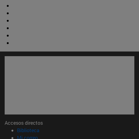
Accesos directos
(abre en nueva ventana)
Biblioteca
(abre en nueva ventana)
Mi correo