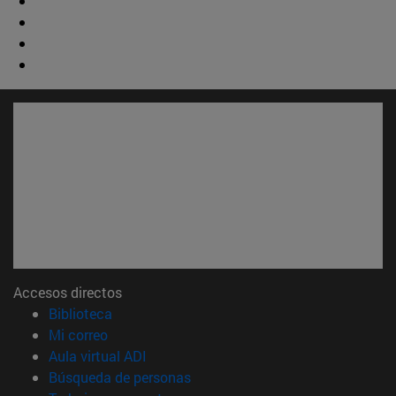
Accesos directos
(abre en nueva ventana)
Biblioteca
(abre en nueva ventana)
Mi correo
(abre en nueva ventana)
Aula virtual ADI
(abre en nueva ventana)
Búsqueda de personas