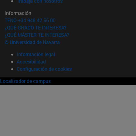
(abre en nueva ventana)
Trabaja con nosotros
Información
TFNO +34 948 42 56 00
¿QUÉ GRADO TE INTERESA?
¿QUÉ MÁSTER TE INTERESA?
© Universidad de Navarra
Información legal
Accesibilidad
Configuración de cookies
Localizador de campus