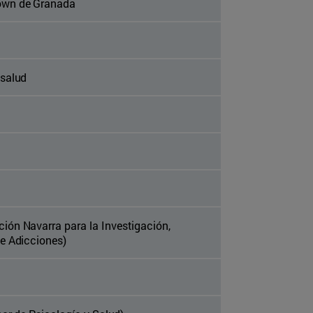
own de Granada
osalud
ón Navarra para la Investigación,
e Adicciones)