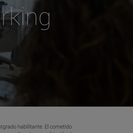
rking
stgrado habilitante. El cometido