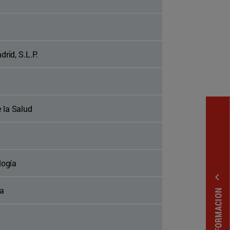
rid, S.L.P.
 la Salud
logía
expand_less
na