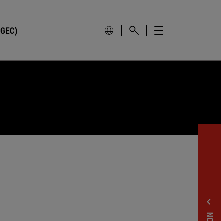
GEC)
expand_less