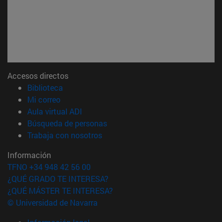
Accesos directos
(abre en nueva ventana)
Biblioteca
(abre en nueva ventana)
Mi correo
(abre en nueva ventana)
Aula virtual ADI
(abre en nueva ventana)
Búsqueda de personas
(abre en nueva ventana)
Trabaja con nosotros
Información
TFNO +34 948 42 56 00
¿QUÉ GRADO TE INTERESA?
¿QUÉ MÁSTER TE INTERESA?
© Universidad de Navarra