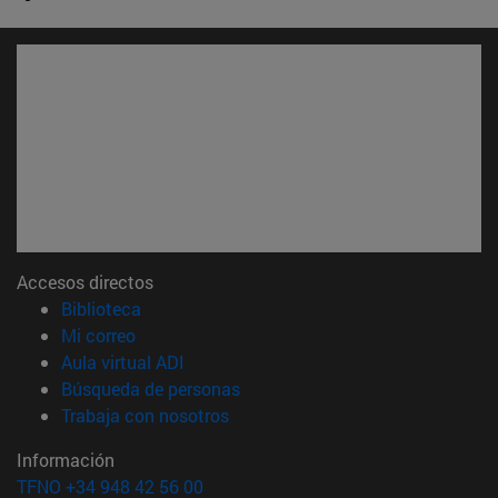
Accesos directos
(abre en nueva ventana)
Biblioteca
(abre en nueva ventana)
Mi correo
(abre en nueva ventana)
Aula virtual ADI
(abre en nueva ventana)
Búsqueda de personas
(abre en nueva ventana)
Trabaja con nosotros
Información
TFNO +34 948 42 56 00