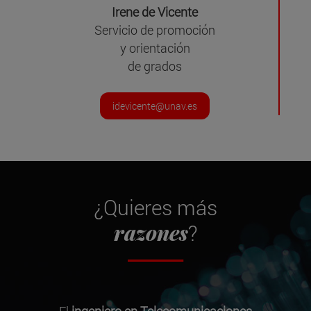
Irene de Vicente
Servicio de promoción
y orientación
de grados
idevicente@unav.es
¿Quieres más
razones
?
El
ingeniero en Telecomunicaciones