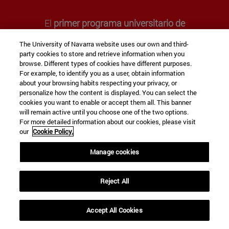
El
primer programa universitario de
Emprendimiento
que se combina con tu carrera a
The University of Navarra website uses our own and third-
la perfección
party cookies to store and retrieve information when you
browse. Different types of cookies have different purposes.
For example, to identify you as a user, obtain information
about your browsing habits respecting your privacy, or
DESCUBRE EL PROGRAMA
personalize how the content is displayed. You can select the
cookies you want to enable or accept them all. This banner
will remain active until you choose one of the two options.
For more detailed information about our cookies, please visit
our
Cookie Policy.
LA UNIVERSIDAD EN LOS RANKINGS
Manage cookies
Impacto de nuestra docencia,
investigación y transferencia de
Reject All
conocimiento
Accept All Cookies
#01