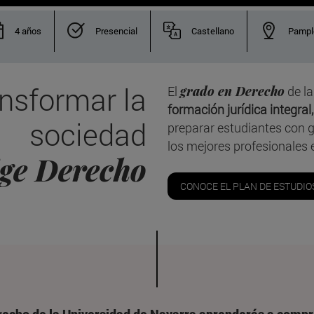
4 años
Presencial
Castellano
Pampl
ansformar la
El
grado en Derecho
de la
formación jurídica integral
sociedad
preparar estudiantes con g
los mejores profesionales 
ige Derecho
CONOCE EL PLAN DE ESTUDIO