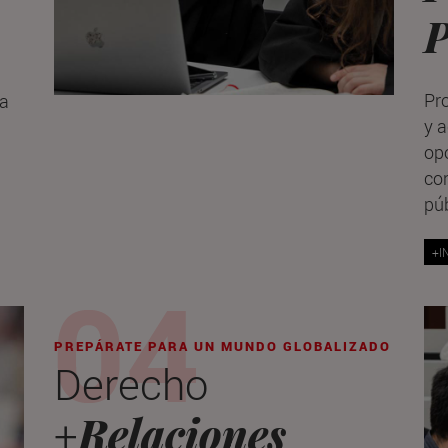
P
Pr
la
y a
op
co
púb
+I
PREPÁRATE PARA UN MUNDO GLOBALIZADO
Derecho
Relaciones
+