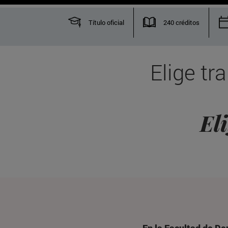
Título oficial
240 créditos
Elige tr
El