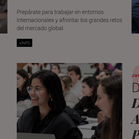
Prepárate para trabajar en entornos
internacionales y afrontar los grandes retos
del mercado global.
+INFO
JU
D
D
A
P