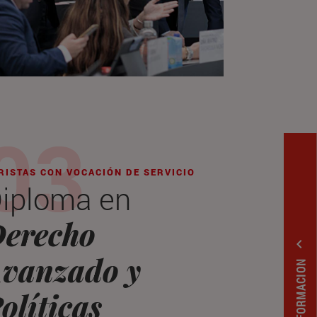
RISTAS CON VOCACIÓN DE SERVICIO
iploma en
erecho
expand_less
vanzado y
olíticas