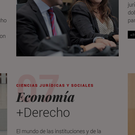
jur
do
cho
pa
+I
con
CIENCIAS JURÍDICAS Y SOCIALES
Economía
+Derecho
El mundo de las instituciones y de la