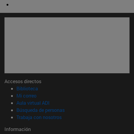
Accesos directos
(abre en nueva ventana)
Biblioteca
(abre en nueva ventana)
Mi correo
(abre en nueva ventana)
Aula virtual ADI
(abre en nueva ventana)
Búsqueda de personas
(abre en nueva ventana)
Trabaja con nosotros
Información