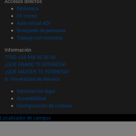
Accesos directos
(abre en nueva ventana)
Biblioteca
(abre en nueva ventana)
Mi correo
(abre en nueva ventana)
Aula virtual ADI
(abre en nueva ventana)
Búsqueda de personas
(abre en nueva ventana)
Trabaja con nosotros
Información
TFNO +34 948 42 56 00
¿QUÉ GRADO TE INTERESA?
¿QUÉ MÁSTER TE INTERESA?
© Universidad de Navarra
Información legal
Accesibilidad
Configuración de cookies
Localizador de campus