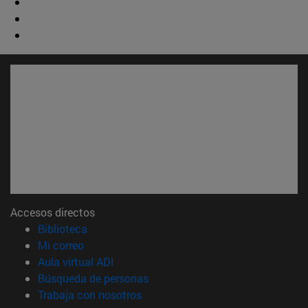
Accesos directos
(abre en nueva ventana)
Biblioteca
(abre en nueva ventana)
Mi correo
(abre en nueva ventana)
Aula virtual ADI
(abre en nueva ventana)
Búsqueda de personas
(abre en nueva ventana)
Trabaja con nosotros