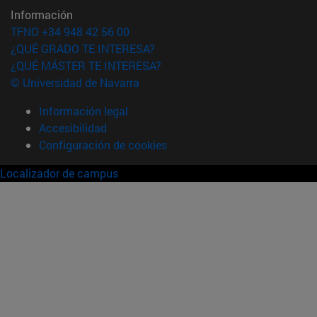
Información
TFNO +34 948 42 56 00
¿QUÉ GRADO TE INTERESA?
¿QUÉ MÁSTER TE INTERESA?
© Universidad de Navarra
Información legal
Accesibilidad
Configuración de cookies
Localizador de campus