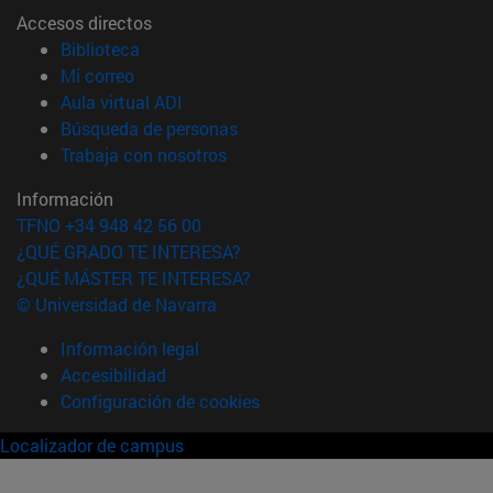
Accesos directos
(abre en nueva ventana)
Biblioteca
(abre en nueva ventana)
Mi correo
(abre en nueva ventana)
Aula virtual ADI
(abre en nueva ventana)
Búsqueda de personas
(abre en nueva ventana)
Trabaja con nosotros
Información
TFNO +34 948 42 56 00
¿QUÉ GRADO TE INTERESA?
¿QUÉ MÁSTER TE INTERESA?
© Universidad de Navarra
Información legal
Accesibilidad
Configuración de cookies
Localizador de campus