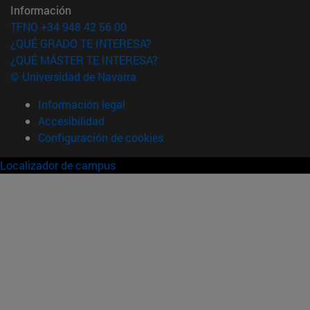
Información
TFNO +34 948 42 56 00
¿QUÉ GRADO TE INTERESA?
¿QUÉ MÁSTER TE INTERESA?
© Universidad de Navarra
Información legal
Accesibilidad
Configuración de cookies
Localizador de campus