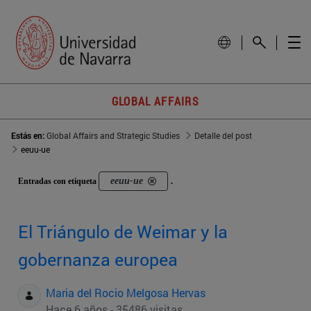
GLOBAL AFFAIRS
Estás en:
Global Affairs and Strategic Studies
Detalle del post
eeuu-ue
eeuu-ue
Entradas con etiqueta
.
El Triángulo de Weimar y la
gobernanza europea
Maria del Rocio Melgosa Hervas
Hace 6 años - 35486 visitas