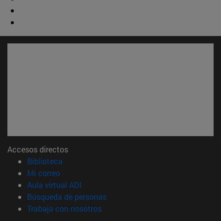
Accesos directos
(abre en nueva ventana)
Biblioteca
(abre en nueva ventana)
Mi correo
(abre en nueva ventana)
Aula virtual ADI
(abre en nueva ventana)
Búsqueda de personas
(abre en nueva ventana)
Trabaja con nosotros