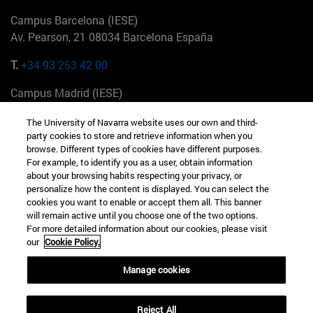
Campus Barcelona (IESE)
Av. Pearson, 21 08034 Barcelona España
T.
+34 93 253 42 00
Campus Madrid (IESE)
Camino del Cerro Águila 3 28023 Madrid España
The University of Navarra website uses our own and third-
party cookies to store and retrieve information when you
T.
+34 912 11 30 00
browse. Different types of cookies have different purposes.
For example, to identify you as a user, obtain information
Campus Nueva York (IESE)
about your browsing habits respecting your privacy, or
165 W 57th St 10019-2201 Nueva York EE.UU
personalize how the content is displayed. You can select the
cookies you want to enable or accept them all. This banner
T.
+1 646 346 8850
will remain active until you choose one of the two options.
For more detailed information about our cookies, please visit
Campus Munich (IESE)
our
Cookie Policy.
Maria-Theresia-Straße 15 81675 Múnich Alemania
Manage cookies
T.
+49 89 24209790
Reject All
Campus Sao Paulo (IESE)