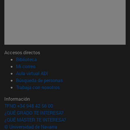
Accesos directos
(abre en nueva ventana)
Biblioteca
(abre en nueva ventana)
Mi correo
(abre en nueva ventana)
Aula virtual ADI
(abre en nueva ventana)
Búsqueda de personas
(abre en nueva ventana)
Trabaja con nosotros
Información
TFNO +34 948 42 56 00
¿QUÉ GRADO TE INTERESA?
¿QUÉ MÁSTER TE INTERESA?
© Universidad de Navarra