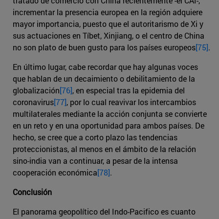
tratado de comercio con China recientemente -el CAI-,
incrementar la presencia europea en la región adquiere
mayor importancia, puesto que el autoritarismo de Xi y
sus actuaciones en Tíbet, Xinjiang, o el centro de China
no son plato de buen gusto para los países europeos
[75]
.
En último lugar, cabe recordar que hay algunas voces
que hablan de un decaimiento o debilitamiento de la
globalización
[76]
, en especial tras la epidemia del
coronavirus
[77]
, por lo cual reavivar los intercambios
multilaterales mediante la acción conjunta se convierte
en un reto y en una oportunidad para ambos países. De
hecho, se cree que a corto plazo las tendencias
proteccionistas, al menos en el ámbito de la relación
sino-india van a continuar, a pesar de la intensa
cooperación económica
[78]
.
Conclusión
El panorama geopolítico del Indo-Pacifico es cuanto