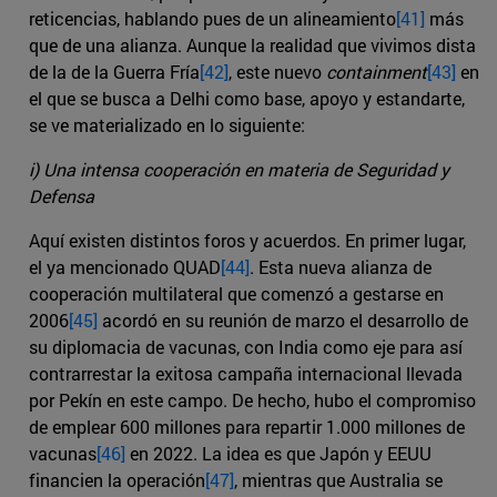
reticencias, hablando pues de un alineamiento
[41]
más
que de una alianza. Aunque la realidad que vivimos dista
de la de la Guerra Fría
[42]
, este nuevo
containment
[43]
en
el que se busca a Delhi como base, apoyo y estandarte,
se ve materializado en lo siguiente:
i) Una intensa cooperación en materia de Seguridad y
Defensa
Aquí existen distintos foros y acuerdos. En primer lugar,
el ya mencionado QUAD
[44]
. Esta nueva alianza de
cooperación multilateral que comenzó a gestarse en
2006
[45]
acordó en su reunión de marzo el desarrollo de
su diplomacia de vacunas, con India como eje para así
contrarrestar la exitosa campaña internacional llevada
por Pekín en este campo. De hecho, hubo el compromiso
de emplear 600 millones para repartir 1.000 millones de
vacunas
[46]
en 2022. La idea es que Japón y EEUU
financien la operación
[47]
, mientras que Australia se