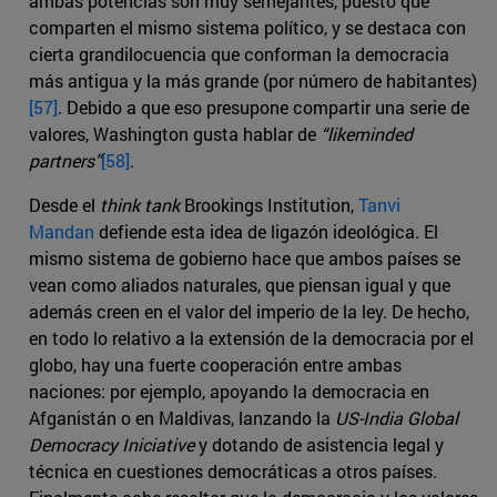
ambas potencias son muy semejantes, puesto que
comparten el mismo sistema político, y se destaca con
cierta grandilocuencia que conforman la democracia
más antigua y la más grande (por número de habitantes)
[57]
. Debido a que eso presupone compartir una serie de
valores, Washington gusta hablar de
“likeminded
partners”
[58]
.
Desde el
think tank
Brookings Institution,
Tanvi
Mandan
defiende esta idea de ligazón ideológica. El
mismo sistema de gobierno hace que ambos países se
vean como aliados naturales, que piensan igual y que
además creen en el valor del imperio de la ley. De hecho,
en todo lo relativo a la extensión de la democracia por el
globo, hay una fuerte cooperación entre ambas
naciones: por ejemplo, apoyando la democracia en
Afganistán o en Maldivas, lanzando la
US-India Global
Democracy Iniciative
y dotando de asistencia legal y
técnica en cuestiones democráticas a otros países.