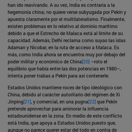
han ido reavivando. A su vez, India es contraria a la
hegemonía china; no quiere verse subyugada por Pekín y
apuesta claramente por el multilateralismo. Finalmente,
existen problemas en lo relativo al dominio marítimo
debido a que el Estrecho de Malaca está al límite de su
capacidad. Además, Delhi reclama como suyas las islas
Adaman y Nicobar, en la ruta de acceso a Malaca. Es
más, como India ahora se encuentra muy por debajo del
poder militar y económico de China
[20]
–roto el
equilibrio que había entre las dos potencias en 1980–,
intenta poner trabas a Pekín para así contenerle.
Estados Unidos mantiene roces de tipo ideológico con
China, debido al carácter autoritario del régimen de Xi
Jinping
[21]
, y comercial, en una pugna
[22]
que Pekín
pretende aprovechar para aminorar la influencia
estadounidense en la zona. En medio de este conflicto
está India, que apoya a Estados Unidos puesto que,
aunque no parece querer estar del todo en contra de