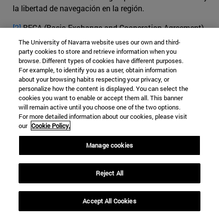
la libertad de navegación en la región.
[2]
BECA (Basic Exchange and Cooperation Agreement).
Tratado firmado por la India y Estados Unidos en
The University of Navarra website uses our own and third-
octubre de 2019 para mejorar la seguridad en la región
party cookies to store and retrieve information when you
browse. Different types of cookies have different purposes.
del Indo-Pacífico. Su objetivo es el intercambio de
For example, to identify you as a user, obtain information
sistemas de seguimiento, localización e inteligencia.
about your browsing habits respecting your privacy, or
personalize how the content is displayed. You can select the
[3]
Chilamkuri Raja Mohan, "Trilateral
cookies you want to enable or accept them all. This banner
Perspective".
Chinawatch. Conecting
will remain active until you choose one of the two options.
For more detailed information about our cookies, please visit
Thinkers.
.
http://www.chinawatch.cn/a/202102/05/WS
our
Cookie Policy.
60349146a310acc46eb43e2d.html
, (accedido el 5 de
febrero de 2021),
Manage cookies
[4]
Tanvi Madan,”India and the Biden Administration:
Consolidating and Rebalancing Ties,” en Tanvi
Reject All
Madan, “India And The Biden Administration:
Consolidating And Rebalancing Ties”,.
German Marshal
Accept All Cookies
Found of the United