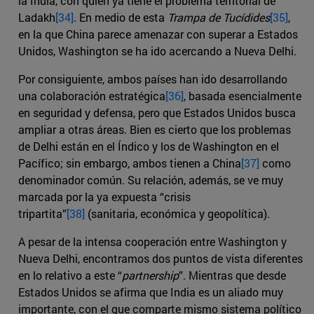
la India, con quien ya tiene el problema territorial de
Ladakh
[34]
. En medio de esta
Trampa de Tucídides
[35]
,
en la que China parece amenazar con superar a Estados
Unidos, Washington se ha ido acercando a Nueva Delhi.
Por consiguiente, ambos países han ido desarrollando
una colaboración estratégica
[36]
, basada esencialmente
en seguridad y defensa, pero que Estados Unidos busca
ampliar a otras áreas. Bien es cierto que los problemas
de Delhi están en el Índico y los de Washington en el
Pacífico; sin embargo, ambos tienen a China
[37]
como
denominador común. Su relación, además, se ve muy
marcada por la ya expuesta “crisis
tripartita”
[38]
(sanitaria, económica y geopolítica).
A pesar de la intensa cooperación entre Washington y
Nueva Delhi, encontramos dos puntos de vista diferentes
en lo relativo a este “
partnership
”. Mientras que desde
Estados Unidos se afirma que India es un aliado muy
importante, con el que comparte mismo sistema político