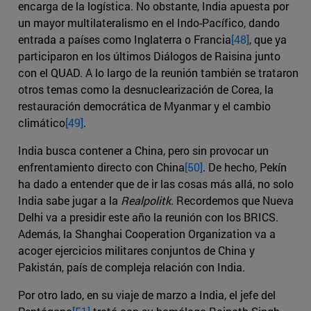
encarga de la logística. No obstante, India apuesta por
un mayor multilateralismo en el Indo-Pacífico, dando
entrada a países como Inglaterra o Francia
[48]
, que ya
participaron en los últimos Diálogos de Raisina junto
con el QUAD. A lo largo de la reunión también se trataron
otros temas como la desnuclearización de Corea, la
restauración democrática de Myanmar y el cambio
climático
[49]
.
India busca contener a China, pero sin provocar un
enfrentamiento directo con China
[50]
. De hecho, Pekín
ha dado a entender que de ir las cosas más allá, no solo
India sabe jugar a la
Realpolitk
. Recordemos que Nueva
Delhi va a presidir este año la reunión con los BRICS.
Además, la Shanghai Cooperation Organization va a
acoger ejercicios militares conjuntos de China y
Pakistán, país de compleja relación con India.
Por otro lado, en su viaje de marzo a India, el jefe del