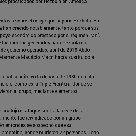
onales practicados por Hezbolá en América
énfasis sobre el riesgo que supone Hezbolá. En
ica han crecido notablemente, tanto porque sus
poyo económico prestado por el régimen iraní.
de los montos generados para Hezbolá en
 de gobierno operados: abril de 2018 Abdo
reviamente Mauricio Macri había sustituido a
la cual suscitó en la década de 1980 una ola
rcio, como es la Triple Frontera, donde se
vieron al grupo, mediante elementos
 produjo el ataque contra la sede de la
almente fue reivindicado por un grupo
bién entonces se sospechó que esa
l argentina, donde murieron 22 personas. Todo