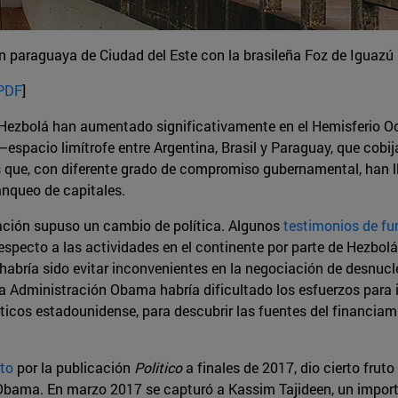
n paraguaya de Ciudad del Este con la brasileña Foz de Iguaz
 PDF
]
ezbolá han aumentado significativamente en el Hemisferio Occ
–espacio limítrofe entre Argentina, Brasil y Paraguay, que cobi
que, con diferente grado de compromiso gubernamental, han ll
anqueo de capitales.
ración supuso un cambio de política. Algunos
testimonios de fu
respecto a las actividades en el continente por parte de Hezbol
o habría sido evitar inconvenientes en la negociación de desnucl
 la Administración Obama habría dificultado los esfuerzos para
óticos estadounidense, para descubrir las fuentes del financia
to
por la publicación
Politico
a finales de 2017, dio cierto frut
Obama. En marzo 2017 se capturó a Kassim Tajideen, un importan