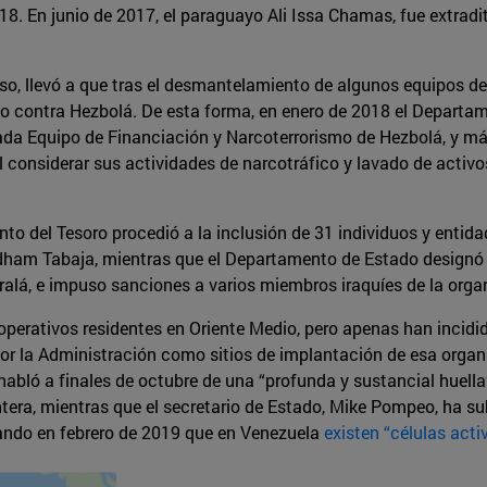
18. En junio de 2017, el paraguayo Ali Issa Chamas, fue extrad
so, llevó a que tras el desmantelamiento de algunos equipos de
zo contra Hezbolá. De esta forma, en enero de 2018 el Departa
a Equipo de Financiación y Narcoterrorismo de Hezbolá, y más
al considerar sus actividades de narcotráfico y lavado de activo
nto del Tesoro procedió a la inclusión de 31 individuos y entid
s Adham Tabaja, mientras que el Departamento de Estado design
sralá, e impuso sanciones a varios miembros iraquíes de la orga
rativos residentes en Oriente Medio, pero apenas han incidido
or la Administración como sitios de implantación de esa organiz
, habló a finales de octubre de una “profunda y sustancial huell
tera, mientras que el secretario de Estado, Mike Pompeo, ha sub
ando en febrero de 2019 que en Venezuela
existen “células acti