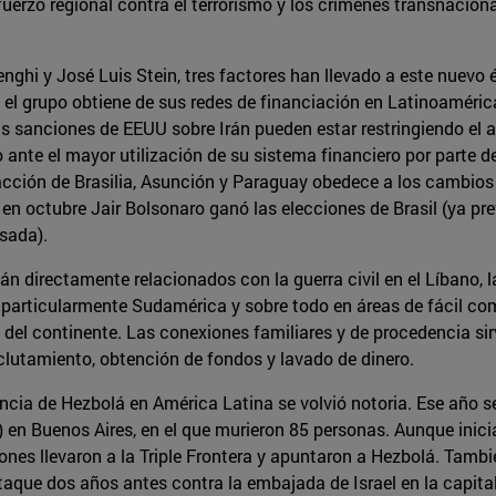
esfuerzo regional contra el terrorismo y los crímenes transnaci
ghi y José Luis Stein, tres factores han llevado a este nuevo 
ue el grupo obtiene de sus redes de financiación en Latinoamér
sanciones de EEUU sobre Irán pueden estar restringiendo el a
ante el mayor utilización de su sistema financiero por parte 
eacción de Brasilia, Asunción y Paraguay obedece a los cambios
 en octubre Jair Bolsonaro ganó las elecciones de Brasil (ya p
sada).
án directamente relacionados con la guerra civil en el Líbano, 
particularmente Sudamérica y sobre todo en áreas de fácil come
del continente. Las conexiones familiares y de procedencia sir
reclutamiento, obtención de fondos y lavado de dinero.
ncia de Hezbolá en América Latina se volvió notoria. Ese año se
 en Buenos Aires, en el que murieron 85 personas. Aunque inici
iones llevaron a la Triple Frontera y apuntaron a Hezbolá. Tam
taque dos años antes contra la embajada de Israel en la capita