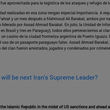
fue aprovechada para la logística de los ataques y refugio de l
dad realizadas en esa zona tengan especial importancia. A req
rat y un mes después a Mahmoud Ali Barakat, ambos por narcot
 liderado por Assad Ahmad Barakat. En julio, la Unidad de Info
en Brasil y tres en Paraguay), todos ellos pertenecientes al cla
n un casino de la ciudad fronteriza argentina de Puerto Iguazú.
 el uso de un pasaporte paraguayo falso. Assad Ahmad Barakat, 
 del clan fueron arrestados, jugados y condenados por crímene
will be next Iran's Supreme Leader?
n the Islamic Republic in the midst of US sanctions and ahead a