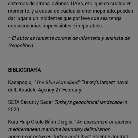
sistemas de armas, aviones, UAVs, etc. que en cualquier
momento, y a causa de cualquier error inopinado, pueden
dar lugar a un incidentes que por leve que sea tenga
consecuencias imprevisibles e irreparables.
*
El autor es teniente coronel de Infantería y analista de
Geopolítica
BIBLIOGRAFÍA
Kasapoglu, ‘
The Blue Homeland’:
Turkey’s largest naval
drill. Anadolu Agency 27 February.
SETA Security Sadar
Turkey’s geopolitical landscape
in
2020
Kara Harp Okulu Bilim Dergisi, “
An assesment of eastern
mediterranean maritime boundary delimitation
agreement between Turkey and Libya
” Science Journal