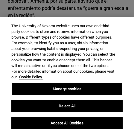
dolorosa”. Armenia, por su parte, advirtió que el
enfrentamiento podría desatar una “guerra a gran escala
en la región”.
The University of Navarra website uses our own and third-
Los líderes de ambos países se responsabilizan
party cookies to store and retrieve information when you
mutuamente de esta nueva escalada de la violencia.
browse. Different types of cookies have different purposes.
Según Azerbaiyán, las Fuerzas Armadas de Armenia
For example, to identify you as a user, obtain information
provocaron constantemente al país, disparando contra
about your browsing habits respecting your privacy, or
personalize how the content is displayed. You can select the
el ejército y contra aglomeraciones de civiles. Además,
cookies you want to enable or accept them all. This banner
en múltiples canales de televisión locales azerbaiyanos,
will remain active until you choose one of the two options.
el presidente Ilham Aliyev ha declarado que Armenia se
For more detailed information about our cookies, please visit
our
Cookie Policy.
está preparando para una nueva guerra, concentrando
todas sus fuerzas en Karabaj. Incluso las autoridades
Manage cookies
azeríes han restringido el uso de internet en el país,
limitando principalmente el acceso a las redes sociales.
Reject All
En su operación de contraofensiva, Azerbaiyán movilizó
personal y unidades de tanques con el apoyo de tropas
Accept All Cookies
de artillería y misiles, aviación de primera línea y
vehículos aéreos no tripulados (UAV), decía el