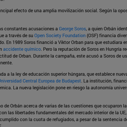
ncipal efecto de una amplia movilización social. Según la oposi
 las constantes acusaciones a
George Soros
, a quien Orbán iden
ue a través de su
Open Society Foundation
(OSF) financia dive
do. En 1989 Soros financió a Viktor Orban para que estudiara en
un
accidente químico
. Pero la reputación de Soros en Hungría re
actitud de Orban. Durante la campaña, este acusó a Soros de us
inente.
da a la ley de educación superior húngara, que establece nueva
niversidad Central Europea de Budapest
. La institución, finan
démica. La nueva legislación pone en riesgo la autonomía universi
 de Orbán acerca de varias de las cuestiones que ocuparon la 
on las libertades fundamentales del mercado interior de la UE, p
cumplido con la cuota de refugiados, a pesar de la sentencia d
E.