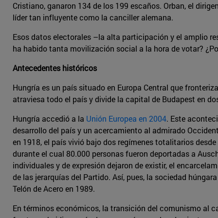
Cristiano, ganaron 134 de los 199 escaños. Orban, el dirig
líder tan influyente como la canciller alemana.
Esos datos electorales –la alta participación y el amplio re
ha habido tanta movilización social a la hora de votar? ¿Po
Antecedentes históricos
Hungría es un país situado en Europa Central que fronteriza
atraviesa todo el país y divide la capital de Budapest en dos
Hungría accedió a la
Unión Europea en 2004
. Este acontec
desarrollo del país y un acercamiento al admirado Occident
en 1918, el país vivió bajo dos regímenes totalitarios des
durante el cual 80.000 personas fueron deportadas a Auschw
individuales y de expresión dejaron de existir, el encarcela
de las jerarquías del Partido. Así, pues, la sociedad húnga
Telón de Acero en 1989.
En términos económicos, la transición del comunismo al c