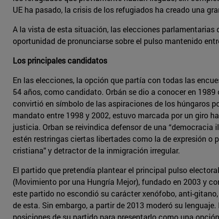
UE ha pasado, la crisis de los refugiados ha creado una g
A la vista de esta situación, las elecciones parlamentarias
oportunidad de pronunciarse sobre el pulso mantenido entr
Los principales candidatos
En las elecciones, la opción que partía con todas las encue
54 años, como candidato. Orbán se dio a conocer en 1989 cu
convirtió en símbolo de las aspiraciones de los húngaros por
mandato entre 1998 y 2002, estuvo marcada por un giro ha
justicia. Orban se reivindica defensor de una “democracia i
estén restringas ciertas libertades como la de expresión o
cristiana" y detractor de la inmigración irregular.
El partido que pretendía plantear el principal pulso elect
(Movimiento por una Hungría Mejor), fundado en 2003 y co
este partido no escondió su carácter xenófobo, anti-gitano
de esta. Sin embargo, a partir de 2013 moderó su lenguaje.
posiciones de su partido para presentarlo como una opción 