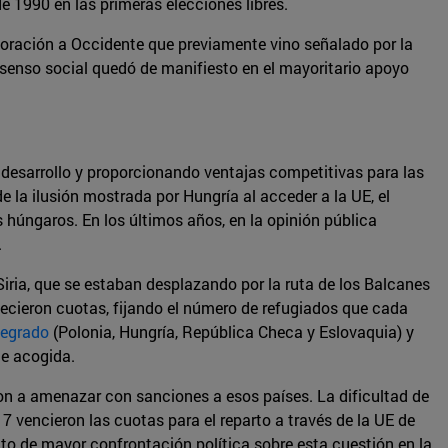
e 1990 en las primeras elecciones libres.
poración a Occidente que previamente vino señalado por la
senso social quedó de manifiesto en el mayoritario apoyo
desarrollo y proporcionando ventajas competitivas para las
 la ilusión mostrada por Hungría al acceder a la UE, el
úngaros. En los últimos años, en la opinión pública
.
iria, que se estaban desplazando por la ruta de los Balcanes
ablecieron cuotas, fijando el número de refugiados que cada
segrado
(Polonia, Hungría, República Checa y Eslovaquia) y
de acogida.
aron a amenazar con sanciones a esos países. La dificultad de
17 vencieron las cuotas para el reparto a través de la UE de
to de mayor confrontación política sobre esta cuestión en la