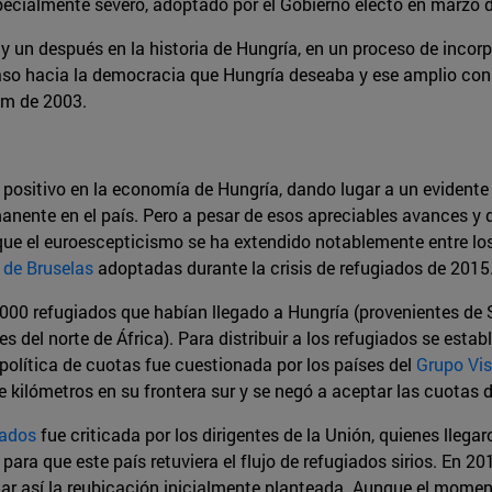
specialmente severo, adoptado por el Gobierno electo en marzo d
y un después en la historia de Hungría, en un proceso de incor
paso hacia la democracia que Hungría deseaba y ese amplio con
um de 2003.
positivo en la economía de Hungría, dando lugar a un evidente 
ente en el país. Pero a pesar de esos apreciables avances y de
el euroescepticismo se ha extendido notablemente entre los h
s de Bruselas
adoptadas durante la crisis de refugiados de 2015
000 refugiados que habían llegado a Hungría (provenientes de S
s del norte de África). Para distribuir a los refugiados se est
política de cuotas fue cuestionada por los países del
Grupo Vi
e kilómetros en su frontera sur y se negó a aceptar las cuotas 
iados
fue criticada por los dirigentes de la Unión, quienes lleg
ra que este país retuviera el flujo de refugiados sirios. En 20
ar así la reubicación inicialmente planteada. Aunque el momen