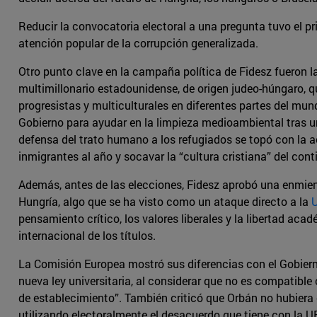
Reducir la convocatoria electoral a una pregunta tuvo el pri
atención popular de la corrupción generalizada.
Otro punto clave en la campaña política de Fidesz fueron
multimillonario estadounidense, de origen judeo-húngaro, q
progresistas y multiculturales en diferentes partes del mun
Gobierno para ayudar en la limpieza medioambiental tras 
defensa del trato humano a los refugiados se topó con la 
inmigrantes al año y socavar la “cultura cristiana” del cont
Además, antes de las elecciones, Fidesz aprobó una enmien
Hungría, algo que se ha visto como un ataque directo a la
U
pensamiento crítico, los valores liberales y la libertad aca
internacional de los títulos.
La Comisión Europea mostró sus diferencias con el Gobierno
nueva ley universitaria, al considerar que no es compatible c
de establecimiento”. También criticó que Orbán no hubiera 
utilizando electoralmente el desacuerdo que tiene con la U