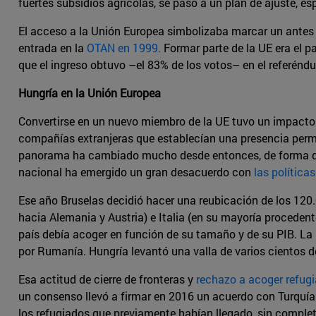
fuertes subsidios agrícolas, se pasó a un plan de ajuste, e
El acceso a la Unión Europea simbolizaba marcar un antes 
entrada en la
OTAN en 1999.
Formar parte de la UE era el 
que el ingreso obtuvo –el 83% de los votos– en el referénd
Hungría en la Unión Europea
Convertirse en un nuevo miembro de la UE tuvo un impacto 
compañías extranjeras que establecían una presencia perman
panorama ha cambiado mucho desde entonces, de forma que 
nacional ha emergido un gran desacuerdo con
las política
Ese año Bruselas decidió hacer una reubicación de los 120.
hacia Alemania y Austria) e Italia (en su mayoría procedente
país debía acoger en función de su tamaño y de su PIB. La 
por Rumanía. Hungría levantó una valla de varios cientos d
Esa actitud de cierre de fronteras y
rechazo a acoger refug
un consenso llevó a firmar en 2016 un acuerdo con Turquía pa
los refugiados que previamente habían llegado, sin complet