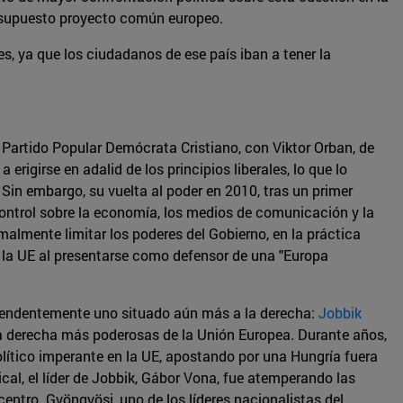
l supuesto proyecto común europeo.
es, ya que los ciudadanos de ese país iban a tener la
 Partido Popular Demócrata Cristiano, con Viktor Orban, de
girse en adalid de los principios liberales, lo que lo
 Sin embargo, su vuelta al poder en 2010, tras un primer
ntrol sobre la economía, los medios de comunicación y la
malmente limitar los poderes del Gobierno, en la práctica
e la UE al presentarse como defensor de una "Europa
orprendentemente uno situado aún más a la derecha:
Jobbik
a derecha más poderosas de la Unión Europea. Durante años,
olítico imperante en la UE, apostando por una Hungría fuera
al, el líder de Jobbik, Gábor Vona, fue atemperando las
entro. Gyöngyösi, uno de los líderes nacionalistas del