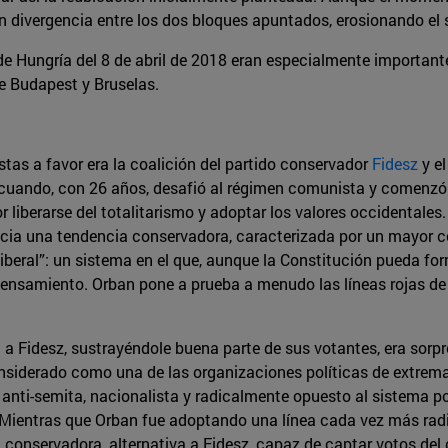
ran divergencia entre los dos bloques apuntados, erosionando e
 de Hungría del 8 de abril de 2018 eran especialmente important
e Budapest y Bruselas.
stas a favor era la coalición del partido conservador
Fidesz
y el
ando, con 26 años, desafió al régimen comunista y comenzó a eri
 liberarse del totalitarismo y adoptar los valores occidentales.
cia una tendencia conservadora, caracterizada por un mayor co
liberal”: un sistema en el que, aunque la Constitución pueda for
 pensamiento. Orban pone a prueba a menudo las líneas rojas d
oral a Fidesz, sustrayéndole buena parte de sus votantes, era s
nsiderado como una de las organizaciones políticas de extrem
, anti-semita, nacionalista y radicalmente opuesto al sistema p
 Mientras que Orban fue adoptando una línea cada vez más radic
conservadora, alternativa a Fidesz, capaz de captar votos del c