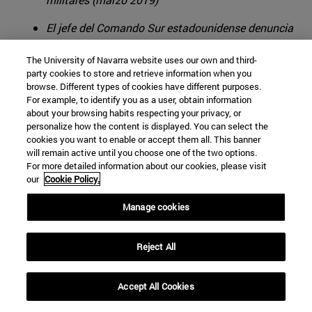
El jefe del Comando Sur estadounidense denuncia
propósitos “no benignos” de la Escuela de Policías
The University of Navarra website uses our own and third-
abierta por Rusia en Managua para la formación
party cookies to store and retrieve information when you
agentes centroamericanos
browse. Different types of cookies have different purposes.
For example, to identify you as a user, obtain information
El acuerdo para instalar en Cuba una estación de
about your browsing habits respecting your privacy, or
Glonass reaviva las sospechas de que los rusos
personalize how the content is displayed. You can select the
pueden volver a usar la isla para el espionaje sobre
cookies you want to enable or accept them all. This banner
will remain active until you choose one of the two options.
EEUU como en la Guerra Fría
For more detailed information about our cookies, please visit
our
Cookie Policy.
Manage cookies
Reject All
Accept All Cookies
▲ Recibimiento del ministro de Defensa venezolano a