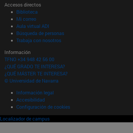
Accesos directos
(abre en nueva ventana)
Biblioteca
(abre en nueva ventana)
Mi correo
(abre en nueva ventana)
Aula virtual ADI
(abre en nueva ventana)
Búsqueda de personas
(abre en nueva ventana)
Trabaja con nosotros
Información
TFNO +34 948 42 56 00
¿QUÉ GRADO TE INTERESA?
¿QUÉ MÁSTER TE INTERESA?
© Universidad de Navarra
Información legal
Accesibilidad
Configuración de cookies
Localizador de campus