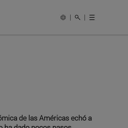
ómica de las Américas echó a
o ha dado pocos pasos