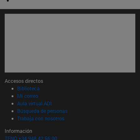
Accesos directos
(abre en nueva ventana)
Biblioteca
(abre en nueva ventana)
Mi correo
(abre en nueva ventana)
Aula virtual ADI
(abre en nueva ventana)
Búsqueda de personas
(abre en nueva ventana)
Trabaja con nosotros
Información
TFNO +34 948 42 56 00