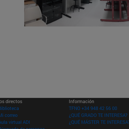
os directos
Información
(abre en nueva ventana)
Biblioteca
TFNO +34 948 42 56 00
(abre en nueva ventana)
Mi correo
¿QUÉ GRADO TE INTERESA?
(abre en nueva ventana)
Aula virtual ADI
¿QUÉ MÁSTER TE INTERESA
(abre en nueva ventana)
Búsqueda de personas