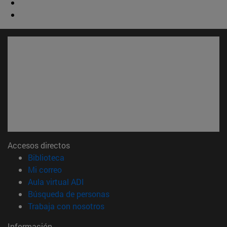
Accesos directos
(abre en nueva ventana)
Biblioteca
(abre en nueva ventana)
Mi correo
(abre en nueva ventana)
Aula virtual ADI
(abre en nueva ventana)
Búsqueda de personas
(abre en nueva ventana)
Trabaja con nosotros
Información