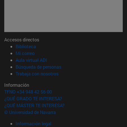
Accesos directos
(abre en nueva ventana)
Biblioteca
(abre en nueva ventana)
Mi correo
(abre en nueva ventana)
Aula virtual ADI
(abre en nueva ventana)
Búsqueda de personas
(abre en nueva ventana)
Trabaja con nosotros
Información
TFNO +34 948 42 56 00
¿QUÉ GRADO TE INTERESA?
¿QUÉ MÁSTER TE INTERESA?
© Universidad de Navarra
Información legal