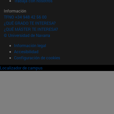
(abre en nueva ventana)
Trabaja con nosotros
Información
TFNO +34 948 42 56 00
¿QUÉ GRADO TE INTERESA?
¿QUÉ MÁSTER TE INTERESA?
© Universidad de Navarra
Información legal
Accesibilidad
Configuración de cookies
Localizador de campus