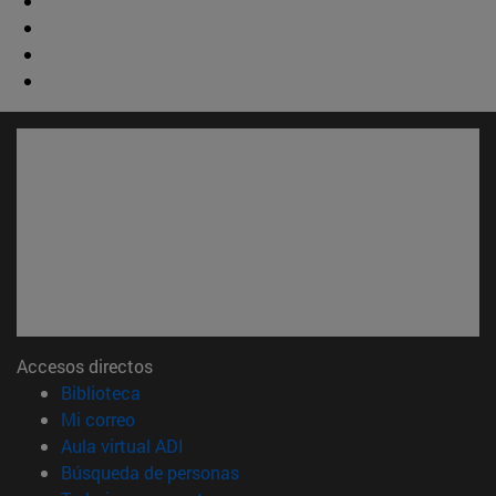
Accesos directos
(abre en nueva ventana)
Biblioteca
(abre en nueva ventana)
Mi correo
(abre en nueva ventana)
Aula virtual ADI
(abre en nueva ventana)
Búsqueda de personas