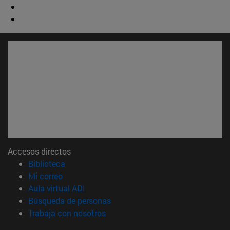
Accesos directos
(abre en nueva ventana)
Biblioteca
(abre en nueva ventana)
Mi correo
(abre en nueva ventana)
Aula virtual ADI
(abre en nueva ventana)
Búsqueda de personas
(abre en nueva ventana)
Trabaja con nosotros