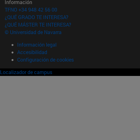
Información
TFNO +34 948 42 56 00
¿QUÉ GRADO TE INTERESA?
¿QUÉ MÁSTER TE INTERESA?
© Universidad de Navarra
Información legal
Accesibilidad
Configuración de cookies
Localizador de campus