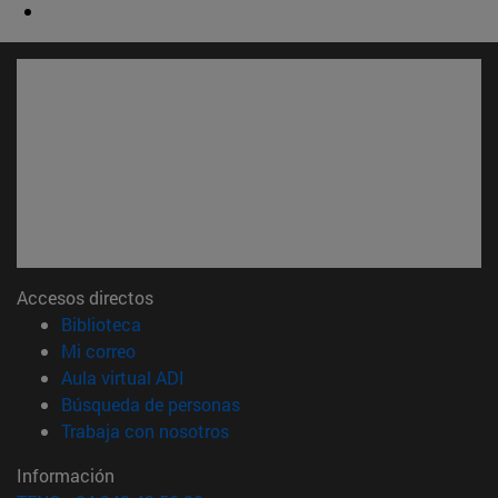
Accesos directos
(abre en nueva ventana)
Biblioteca
(abre en nueva ventana)
Mi correo
(abre en nueva ventana)
Aula virtual ADI
(abre en nueva ventana)
Búsqueda de personas
(abre en nueva ventana)
Trabaja con nosotros
Información