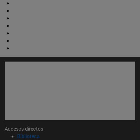
Accesos directos
(abre en nueva ventana)
Biblioteca