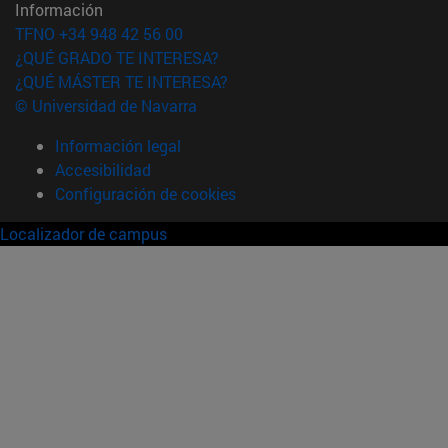
Información
TFNO +34 948 42 56 00
¿QUÉ GRADO TE INTERESA?
¿QUÉ MÁSTER TE INTERESA?
© Universidad de Navarra
Información legal
Accesibilidad
Configuración de cookies
Localizador de campus