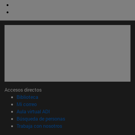
Accesos directos
(abre en nueva ventana)
Biblioteca
(abre en nueva ventana)
Mi correo
(abre en nueva ventana)
Aula virtual ADI
(abre en nueva ventana)
Búsqueda de personas
(abre en nueva ventana)
Trabaja con nosotros