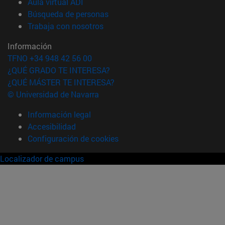
(abre en nueva ventana)
Aula virtual ADI
(abre en nueva ventana)
Búsqueda de personas
(abre en nueva ventana)
Trabaja con nosotros
Información
TFNO +34 948 42 56 00
¿QUÉ GRADO TE INTERESA?
¿QUÉ MÁSTER TE INTERESA?
© Universidad de Navarra
Información legal
Accesibilidad
Configuración de cookies
Localizador de campus