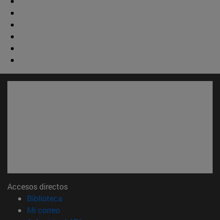
Accesos directos
(abre en nueva ventana)
Biblioteca
(abre en nueva ventana)
Mi correo