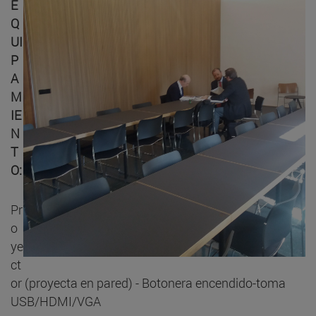
E
Q
UI
P
A
M
IE
N
T
O:
Pr
o
ye
ct
or (proyecta en pared) - Botonera encendido-toma
USB/HDMI/VGA