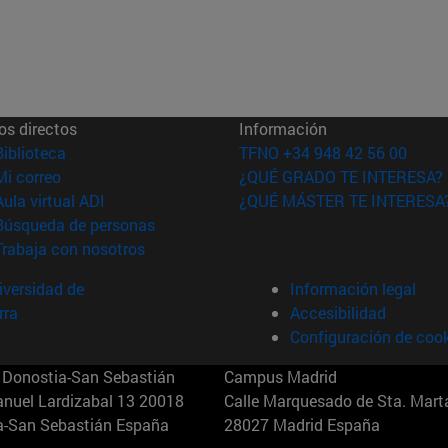
os directos
Información
(abre en nueva ventana)
Biblioteca
TFNO +34 948 42 56 00
(abre en nueva ventana)
Mi correo
¿QUÉ GRADO TE INTERESA?
(abre en nueva ventana)
Aula virtual ADI
¿QUÉ MÁSTER TE INTERESA
(abre en nueva ventana)
Búsqueda de personas
(abre en nueva ventana)
Trabaja con nosotros
versidad de
Información legal
rra
Accesibilidad
Configuración de coo
Donostia-San Sebastián
Campus Madrid
anuel Lardizabal 13 20018
Calle Marquesado de Sta. Marta
a-San Sebastián España
28027 Madrid España