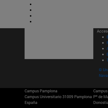
Acces
© Uni
Nava
Campus Pamplona
Campus 
Campus Universitario 31009 Pamplona
Pº de M
España
Donosti