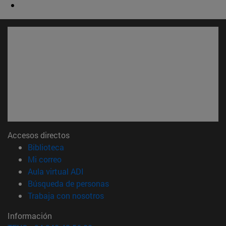
Accesos directos
(abre en nueva ventana)
Biblioteca
(abre en nueva ventana)
Mi correo
(abre en nueva ventana)
Aula virtual ADI
(abre en nueva ventana)
Búsqueda de personas
(abre en nueva ventana)
Trabaja con nosotros
Información