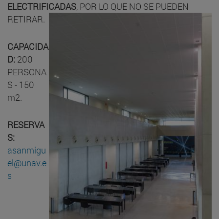
ELECTRIFICADAS
, POR LO QUE NO SE PUEDEN
RETIRAR.
CAPACIDA
D:
200
PERSONA
S - 150
m2.
RESERVA
S:
asanmigu
el@unav.e
s