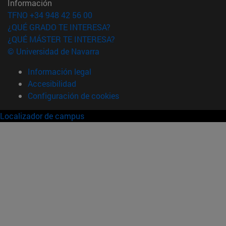
Información
TFNO +34 948 42 56 00
¿QUÉ GRADO TE INTERESA?
¿QUÉ MÁSTER TE INTERESA?
© Universidad de Navarra
Información legal
Accesibilidad
Configuración de cookies
Localizador de campus