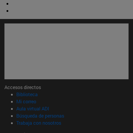
Accesos directos
(abre en nueva ventana)
Biblioteca
(abre en nueva ventana)
Mi correo
(abre en nueva ventana)
Aula virtual ADI
(abre en nueva ventana)
Búsqueda de personas
(abre en nueva ventana)
Trabaja con nosotros