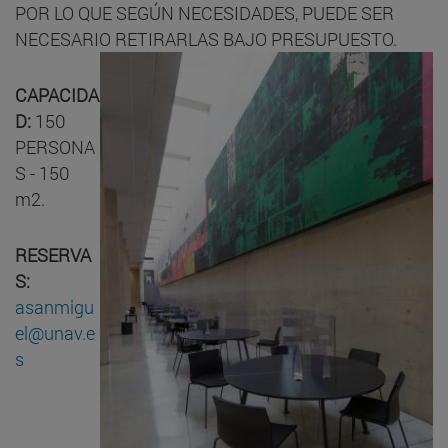
POR LO QUE SEGÚN NECESIDADES, PUEDE SER
NECESARIO RETIRARLAS BAJO PRESUPUESTO.
CAPACIDA
D:
150
PERSONA
S - 150
m2.
RESERVA
S:
asanmigu
el@unav.e
s