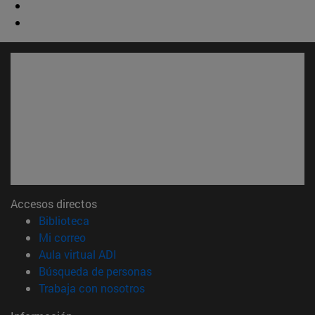
Accesos directos
(abre en nueva ventana)
Biblioteca
(abre en nueva ventana)
Mi correo
(abre en nueva ventana)
Aula virtual ADI
(abre en nueva ventana)
Búsqueda de personas
(abre en nueva ventana)
Trabaja con nosotros