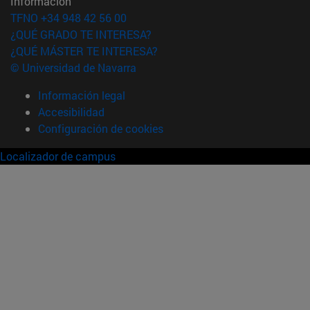
Información
TFNO +34 948 42 56 00
¿QUÉ GRADO TE INTERESA?
¿QUÉ MÁSTER TE INTERESA?
© Universidad de Navarra
Información legal
Accesibilidad
Configuración de cookies
Localizador de campus