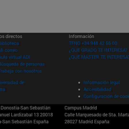
os directos
Información
(abre en nueva ventana)
Biblioteca
TFNO +34 948 42 56 00
(abre en nueva ventana)
Mi correo
¿QUÉ GRADO TE INTERESA?
(abre en nueva ventana)
Aula virtual ADI
¿QUÉ MÁSTER TE INTERESA
(abre en nueva ventana)
Búsqueda de personas
(abre en nueva ventana)
Trabaja con nosotros
versidad de
Información legal
rra
Accesibilidad
Configuración de coo
Donostia-San Sebastián
Campus Madrid
anuel Lardizabal 13 20018
Calle Marquesado de Sta. Marta
a-San Sebastián España
28027 Madrid España