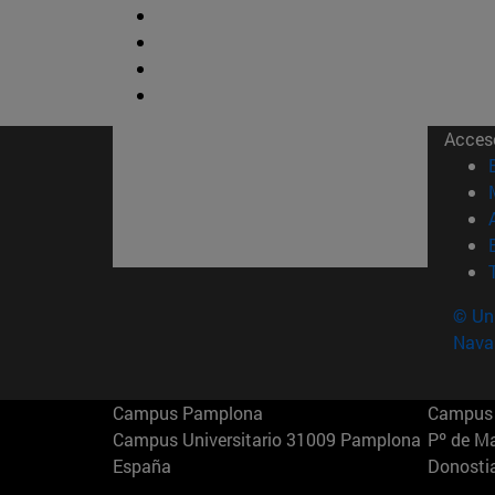
Acces
© Uni
Nava
Campus Pamplona
Campus 
Campus Universitario 31009 Pamplona
Pº de M
España
Donosti