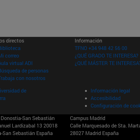
os directos
Información
(abre en nueva ventana)
Biblioteca
TFNO +34 948 42 56 00
(abre en nueva ventana)
Mi correo
¿QUÉ GRADO TE INTERESA?
(abre en nueva ventana)
Aula virtual ADI
¿QUÉ MÁSTER TE INTERESA
(abre en nueva ventana)
Búsqueda de personas
(abre en nueva ventana)
Trabaja con nosotros
versidad de
Información legal
rra
Accesibilidad
Configuración de coo
Donostia-San Sebastián
Campus Madrid
anuel Lardizabal 13 20018
Calle Marquesado de Sta. Marta
a-San Sebastián España
28027 Madrid España