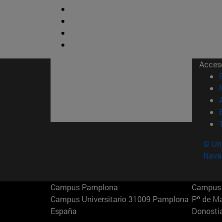
Acces
© Uni
Nava
Campus Pamplona
Campus 
Campus Universitario 31009 Pamplona
Pº de M
España
Donosti