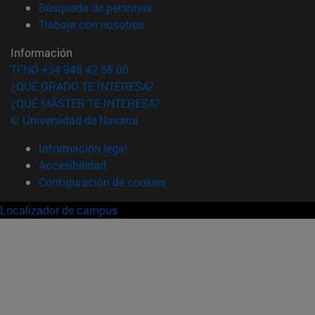
(abre en nueva ventana)
Búsqueda de personas
(abre en nueva ventana)
Trabaja con nosotros
Información
TFNO +34 948 42 56 00
¿QUÉ GRADO TE INTERESA?
¿QUÉ MÁSTER TE INTERESA?
© Universidad de Navarra
Información legal
Accesibilidad
Configuración de cookies
Localizador de campus