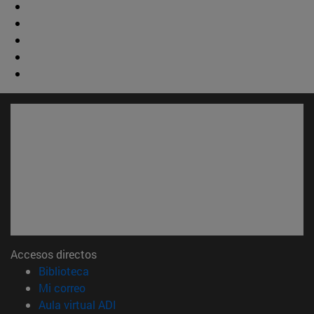
Accesos directos
(abre en nueva ventana)
Biblioteca
(abre en nueva ventana)
Mi correo
(abre en nueva ventana)
Aula virtual ADI