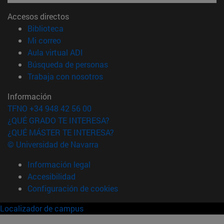
Accesos directos
(abre en nueva ventana)
Biblioteca
(abre en nueva ventana)
Mi correo
(abre en nueva ventana)
Aula virtual ADI
(abre en nueva ventana)
Búsqueda de personas
(abre en nueva ventana)
Trabaja con nosotros
Información
TFNO +34 948 42 56 00
¿QUÉ GRADO TE INTERESA?
¿QUÉ MÁSTER TE INTERESA?
© Universidad de Navarra
Información legal
Accesibilidad
Configuración de cookies
Localizador de campus