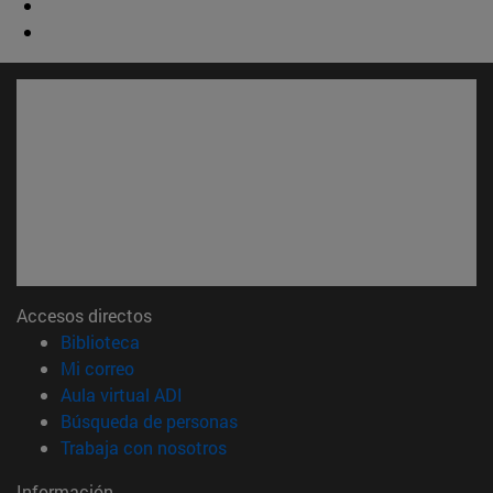
Accesos directos
(abre en nueva ventana)
Biblioteca
(abre en nueva ventana)
Mi correo
(abre en nueva ventana)
Aula virtual ADI
(abre en nueva ventana)
Búsqueda de personas
(abre en nueva ventana)
Trabaja con nosotros
Información