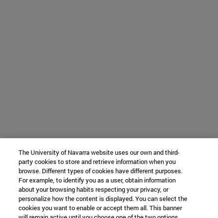
The University of Navarra website uses our own and third-
party cookies to store and retrieve information when you
browse. Different types of cookies have different purposes.
For example, to identify you as a user, obtain information
about your browsing habits respecting your privacy, or
personalize how the content is displayed. You can select the
cookies you want to enable or accept them all. This banner
will remain active until you choose one of the two options.