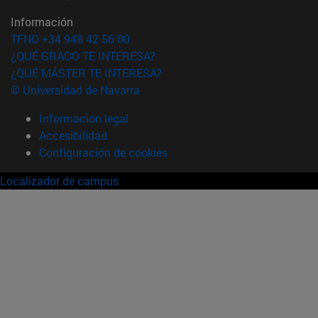
Información
TFNO +34 948 42 56 00
¿QUÉ GRADO TE INTERESA?
¿QUÉ MÁSTER TE INTERESA?
© Universidad de Navarra
Información legal
Accesibilidad
Configuración de cookies
Localizador de campus