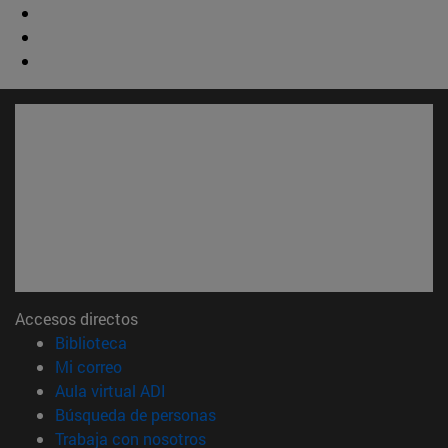
Accesos directos
(abre en nueva ventana)
Biblioteca
(abre en nueva ventana)
Mi correo
(abre en nueva ventana)
Aula virtual ADI
(abre en nueva ventana)
Búsqueda de personas
(abre en nueva ventana)
Trabaja con nosotros