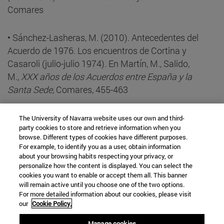
Comares
• Sánchez-Lasheras, M. (2010). Antecedentes del
Acuerdo de 1976. Los encuentros de Cortina y
Casaroli (julio-julio 1974). En Martín, M., Salido,
M.,
XXX años de los Acuerdos entre España y la
Santa Sede
, Comares, 455-463
• Sánchez-Lasheras, M., Blanco, M., Castillo, B.,
The University of Navarra website uses our own and third-
party cookies to store and retrieve information when you
Sánchez-Lasheras, M., Fuentes, J. A. (2010). Un
browse. Different types of cookies have different purposes.
nuevo sistema concordatario: los Acuerdos de 1976 y
For example, to identify you as a user, obtain information
1979. El papel de la diplomacia vaticana y española
about your browsing habits respecting your privacy, or
personalize how the content is displayed. You can select the
(1972-1976).
Ius et Iura
. Escritos de Derecho
cookies you want to enable or accept them all. This banner
Eclesiástico y de Derecho Canónico en honor del
will remain active until you choose one of the two options.
profesor Juan Fornés. Comares
For more detailed information about our cookies, please visit
our
Cookie Policy.
• Zaratiegui Labiano, J. M. (2010).
Una Europa para
Manage cookies