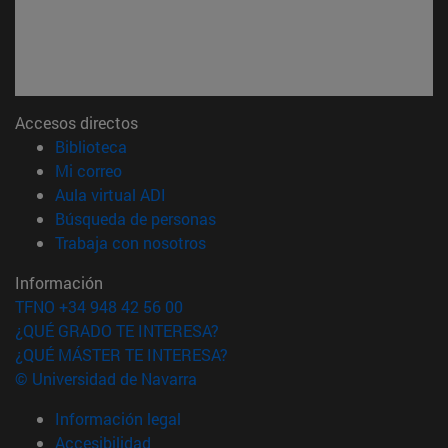
Accesos directos
(abre en nueva ventana)
Biblioteca
(abre en nueva ventana)
Mi correo
(abre en nueva ventana)
Aula virtual ADI
(abre en nueva ventana)
Búsqueda de personas
(abre en nueva ventana)
Trabaja con nosotros
Información
TFNO +34 948 42 56 00
¿QUÉ GRADO TE INTERESA?
¿QUÉ MÁSTER TE INTERESA?
© Universidad de Navarra
Información legal
Accesibilidad