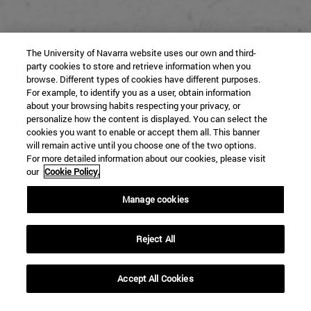
The University of Navarra website uses our own and third-
party cookies to store and retrieve information when you
browse. Different types of cookies have different purposes.
For example, to identify you as a user, obtain information
about your browsing habits respecting your privacy, or
personalize how the content is displayed. You can select the
cookies you want to enable or accept them all. This banner
Inicio
will remain active until you choose one of the two options.
For more detailed information about our cookies, please visit
El Proyecto
our
Cookie Policy.
Sobre Miguel Ángel
Manage cookies
Cartas
Reject All
☰
Guía didáctica
Accept All Cookies