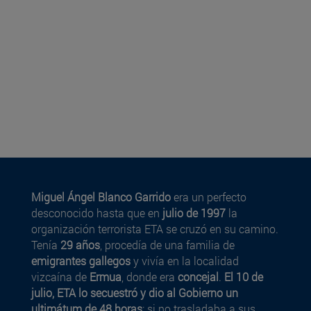
Miguel Ángel Blanco Garrido
era un perfecto
desconocido hasta que en
julio de 1997
la
organización terrorista ETA se cruzó en su camino.
Tenía
29 años
, procedía de una familia de
emigrantes gallegos
y vivía en la localidad
vizcaína de
Ermua
, donde era
concejal
.
El 10 de
julio, ETA lo secuestró y dio al Gobierno un
ultimátum de 48 horas
: si no trasladaba a sus