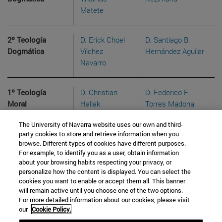
Matete
2º Teología
D. Erick Choel
D. Santiago B.
Dogmática
Vílchez
Hernández Aguilar
Navarro
1º Teología
D. Christian
D. Federico F.
Moral
Hallak
Torres Madona
The University of Navarra website uses our own and third-
2º Teología
D. Mateusz
D. José Ángel
party cookies to store and retrieve information when you
browse. Different types of cookies have different purposes.
Moral
Tomasz Bugno
Salazar Cruz
For example, to identify you as a user, obtain information
about your browsing habits respecting your privacy, or
personalize how the content is displayed. You can select the
cookies you want to enable or accept them all. This banner
will remain active until you choose one of the two options.
For more detailed information about our cookies, please visit
our
Cookie Policy.