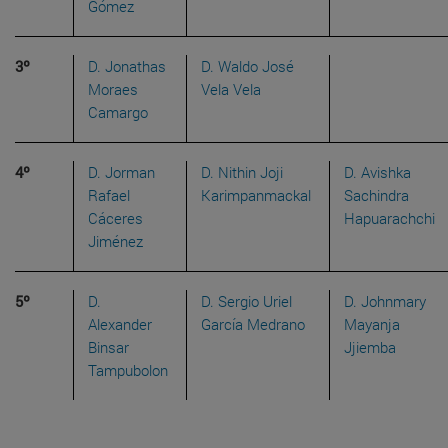
Gómez
3º
D. Jonathas
D. Waldo José
Moraes
Vela Vela
Camargo
4º
D. Jorman
D. Nithin Joji
D. Avishka
Rafael
Karimpanmackal
Sachindra
Cáceres
Hapuarachchi
Jiménez
5º
D.
D. Sergio Uriel
D. Johnmary
Alexander
García Medrano
Mayanja
Binsar
Jjiemba
Tampubolon