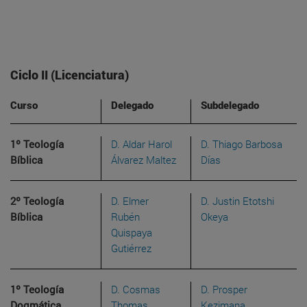
Ciclo II (Licenciatura)
Curso
Delegado
Subdelegado
1º Teología
D. Aldar Harol
D. Thiago Barbosa
Bíblica
Álvarez Maltez
Días
2º Teología
D. Elmer
D. Justin Etotshi
Bíblica
Rubén
Okeya
Quispaya
Gutiérrez
1º Teología
D. Cosmas
D. Prosper
Dogmática
Thomas
Kezimana