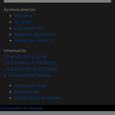
Accesos directos
(abre en nueva ventana)
Biblioteca
(abre en nueva ventana)
Mi correo
(abre en nueva ventana)
Aula virtual ADI
(abre en nueva ventana)
Búsqueda de personas
(abre en nueva ventana)
Trabaja con nosotros
Información
TFNO +34 948 42 56 00
¿QUÉ GRADO TE INTERESA?
¿QUÉ MÁSTER TE INTERESA?
© Universidad de Navarra
Información legal
Accesibilidad
Configuración de cookies
Localizador de campus