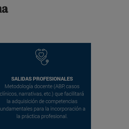
ma
SALIDAS PROFESIONALES
Metodología docente (ABP, casos
clínicos, narrativas, etc.) que facilitará
la adquisición de competencias
fundamentales para la incorporación a
la práctica profesional.