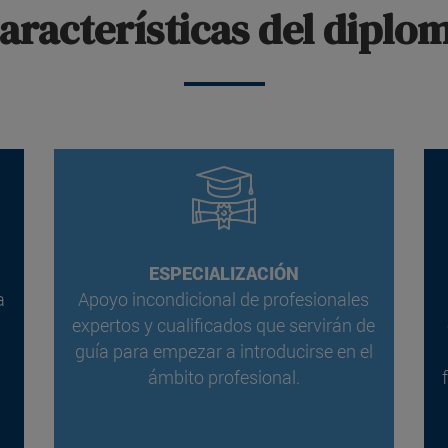
aracterísticas del diplo
ESPECIALIZACIÓN
a
Apoyo incondicional de profesionales
expertos y cualificados que servirán de
guía para empezar a introducirse en el
ámbito profesional.