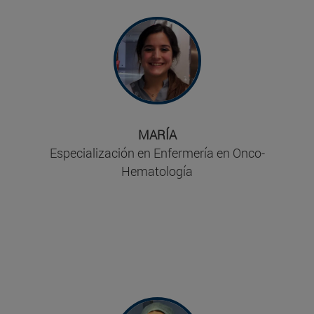
continuada. Elegí la Clínica por lo que me
podía aportar en mi formación profesional
como en mi formación humana. Una
decisión de la que no me arrepiento".
MARÍA
Especialización en Enfermería en Onco-
Hematología
"La especialidad es una gran oportunidad
de aprender y formarte en un área concreta
con los profesionales más expertos. La
enfermería es una ciencia en desarrollo y