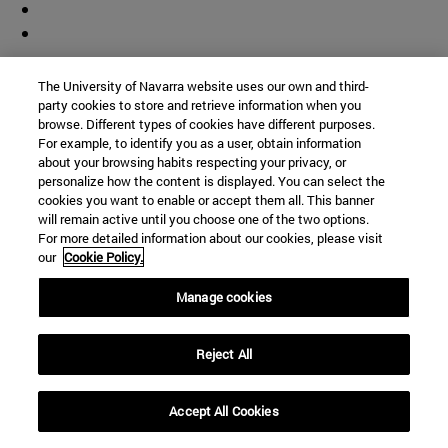
The University of Navarra website uses our own and third-
party cookies to store and retrieve information when you
browse. Different types of cookies have different purposes.
For example, to identify you as a user, obtain information
about your browsing habits respecting your privacy, or
personalize how the content is displayed. You can select the
cookies you want to enable or accept them all. This banner
will remain active until you choose one of the two options.
For more detailed information about our cookies, please visit
our
Cookie Policy.
Accesos directos
Manage cookies
(abre en nueva ventana)
Biblioteca
(abre en nueva ventana)
Mi correo
Reject All
(abre en nueva ventana)
Aula virtual ADI
(abre en nueva ventana)
Búsqueda de personas
(abre en nueva ventana)
Trabaja con nosotros
Accept All Cookies
expand_less
SOLICITAR INFORMACION