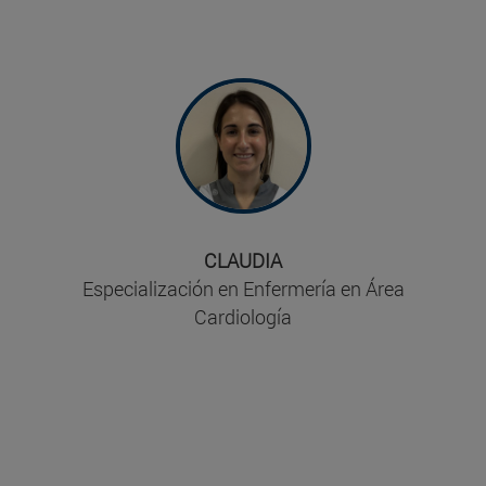
"Es un máster pionero que te forma para
cuidar al paciente cardiológico en todas
sus fases. Dominarás la atención
cardiológica: crónica, crítica y urgencias. Te
prepara para actuar en Hospitalización,
área especial, hemodinámica y
Electrofisiología.Te permite especializarte
en lo que más te apasiona dentro de la
cardiología. No me arrepiento nada de
CLAUDIA
haber elegido la cardiología como pasión".
Especialización en Enfermería en Área
Cardiología
"La formación no termina en la carrera sino
que ésta es el comienzo de una formación