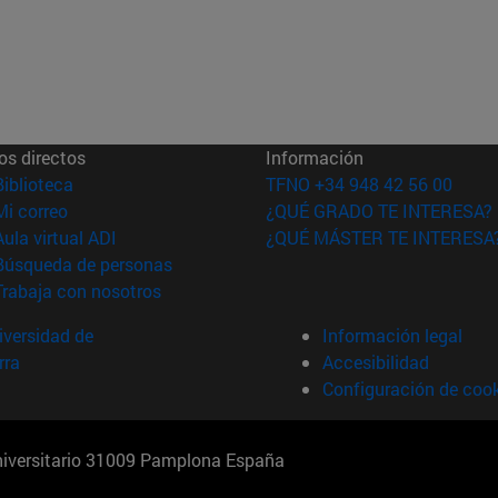
os directos
Información
(abre en nueva ventana)
Biblioteca
TFNO +34 948 42 56 00
(abre en nueva ventana)
Mi correo
¿QUÉ GRADO TE INTERESA?
(abre en nueva ventana)
Aula virtual ADI
¿QUÉ MÁSTER TE INTERESA
(abre en nueva ventana)
Búsqueda de personas
(abre en nueva ventana)
Trabaja con nosotros
versidad de
Información legal
rra
Accesibilidad
Configuración de coo
Universitario 31009 Pamplona España