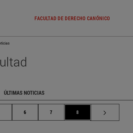
FACULTAD DE DERECHO CANÓNICO
ticias
ultad
ÚLTIMAS NOTICIAS
Páginas intermedias Use TAB para desplazarse.
Página
Página
Página
.
6
7
8